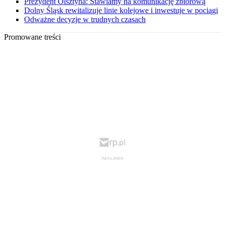
Prezydent Olsztyna: Stawiamy na komunikację zbiorową
Dolny Śląsk rewitalizuje linie kolejowe i inwestuje w pociągi
Odważne decyzje w trudnych czasach
Promowane treści