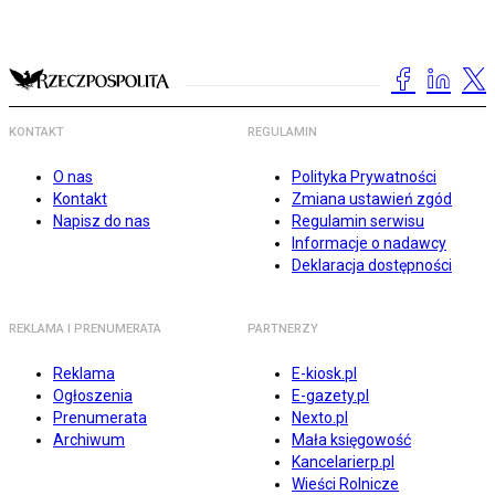
KONTAKT
REGULAMIN
O nas
Polityka Prywatności
Kontakt
Zmiana ustawień zgód
Napisz do nas
Regulamin serwisu
Informacje o nadawcy
Deklaracja dostępności
REKLAMA I PRENUMERATA
PARTNERZY
Reklama
E-kiosk.pl
Ogłoszenia
E-gazety.pl
Prenumerata
Nexto.pl
Archiwum
Mała księgowość
Kancelarierp.pl
Wieści Rolnicze