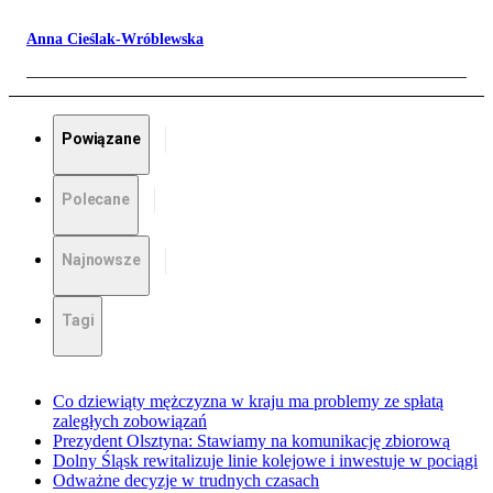
Anna Cieślak-Wróblewska
Powiązane
Polecane
Najnowsze
Tagi
Co dziewiąty mężczyzna w kraju ma problemy ze spłatą
zaległych zobowiązań
Prezydent Olsztyna: Stawiamy na komunikację zbiorową
Dolny Śląsk rewitalizuje linie kolejowe i inwestuje w pociągi
Odważne decyzje w trudnych czasach