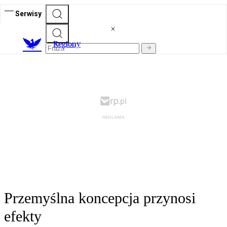
Serwisy
R
egiony
Przemyślna koncepcja przynosi
efekty