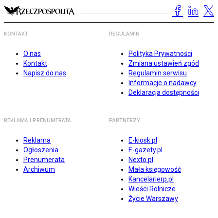
KONTAKT
REGULAMIN
O nas
Polityka Prywatności
Kontakt
Zmiana ustawień zgód
Napisz do nas
Regulamin serwisu
Informacje o nadawcy
Deklaracja dostępności
REKLAMA I PRENUMERATA
PARTNERZY
Reklama
E-kiosk.pl
Ogłoszenia
E-gazety.pl
Prenumerata
Nexto.pl
Archiwum
Mała księgowość
Kancelarierp.pl
Wieści Rolnicze
Życie Warszawy