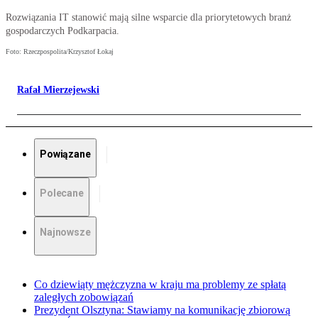
Rozwiązania IT stanowić mają silne wsparcie dla priorytetowych branż
gospodarczych Podkarpacia.
Foto: Rzeczpospolita/Krzysztof Łokaj
Rafał Mierzejewski
Powiązane
Polecane
Najnowsze
Co dziewiąty mężczyzna w kraju ma problemy ze spłatą
zaległych zobowiązań
Prezydent Olsztyna: Stawiamy na komunikację zbiorową