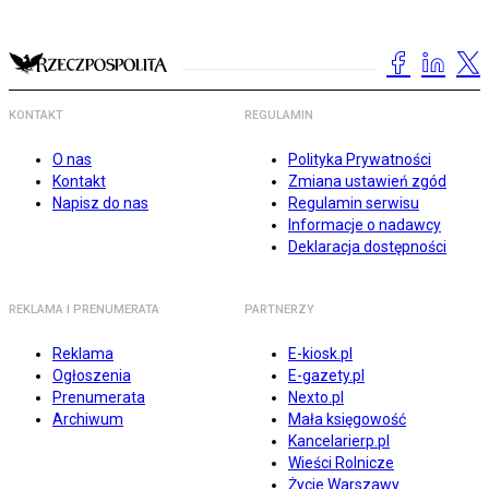
KONTAKT
REGULAMIN
O nas
Polityka Prywatności
Kontakt
Zmiana ustawień zgód
Napisz do nas
Regulamin serwisu
Informacje o nadawcy
Deklaracja dostępności
REKLAMA I PRENUMERATA
PARTNERZY
Reklama
E-kiosk.pl
Ogłoszenia
E-gazety.pl
Prenumerata
Nexto.pl
Archiwum
Mała księgowość
Kancelarierp.pl
Wieści Rolnicze
Życie Warszawy