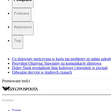
Polecane
Najnowsze
Tagi
Co dziewiąty mężczyzna w kraju ma problemy ze spłatą zaleg
Prezydent Olsztyna: Stawiamy na komunikację zbiorową
Dolny Śląsk rewitalizuje linie kolejowe i inwestuje w pociągi
Odważne decyzje w trudnych czasach
Promowane treści
KONTAKT
O nas