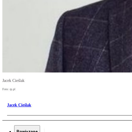
Jacek Cieślak
Foto: rp.pl
Jacek Cieślak
Powiązane