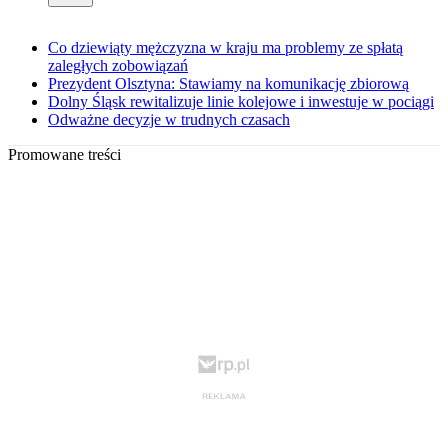
Co dziewiąty mężczyzna w kraju ma problemy ze spłatą
zaległych zobowiązań
Prezydent Olsztyna: Stawiamy na komunikację zbiorową
Dolny Śląsk rewitalizuje linie kolejowe i inwestuje w pociągi
Odważne decyzje w trudnych czasach
Promowane treści