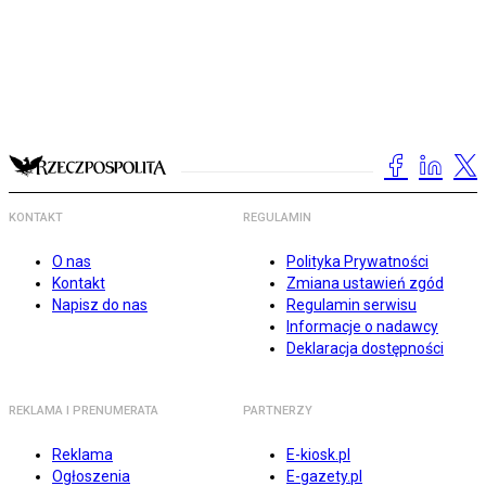
KONTAKT
REGULAMIN
O nas
Polityka Prywatności
Kontakt
Zmiana ustawień zgód
Napisz do nas
Regulamin serwisu
Informacje o nadawcy
Deklaracja dostępności
REKLAMA I PRENUMERATA
PARTNERZY
Reklama
E-kiosk.pl
Ogłoszenia
E-gazety.pl