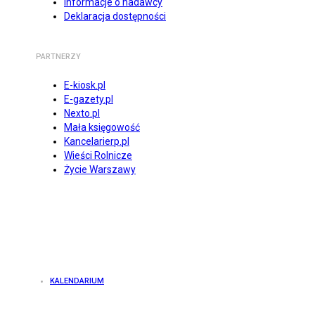
Informacje o nadawcy
Deklaracja dostępności
PARTNERZY
E-kiosk.pl
E-gazety.pl
Nexto.pl
Mała księgowość
Kancelarierp.pl
Wieści Rolnicze
Życie Warszawy
KALENDARIUM