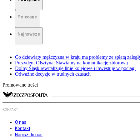
Polecane
Najnowsze
Co dziewiąty mężczyzna w kraju ma problemy ze spłatą zaleg
Prezydent Olsztyna: Stawiamy na komunikację zbiorową
Dolny Śląsk rewitalizuje linie kolejowe i inwestuje w pociągi
Odważne decyzje w trudnych czasach
Promowane treści
KONTAKT
O nas
Kontakt
Napisz do nas