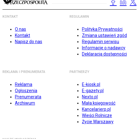
KONTAKT
REGULAMIN
O nas
Polityka Prywatności
Kontakt
Zmiana ustawień zgód
Napisz do nas
Regulamin serwisu
Informacje o nadawcy
Deklaracja dostępności
REKLAMA I PRENUMERATA
PARTNERZY
Reklama
E-kiosk.pl
Ogłoszenia
E-gazety.pl
Prenumerata
Nexto.pl
Archiwum
Mała księgowość
Kancelarierp.pl
Wieści Rolnicze
Życie Warszawy