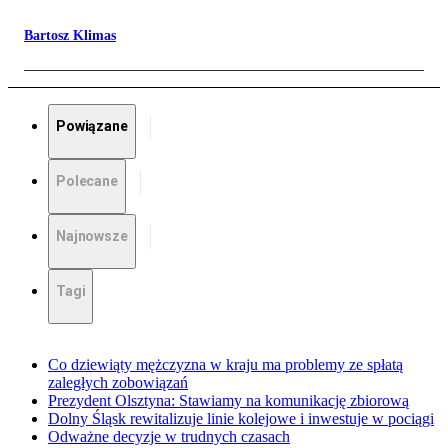
Bartosz Klimas
Powiązane
Polecane
Najnowsze
Tagi
Co dziewiąty mężczyzna w kraju ma problemy ze spłatą
zaległych zobowiązań
Prezydent Olsztyna: Stawiamy na komunikację zbiorową
Dolny Śląsk rewitalizuje linie kolejowe i inwestuje w pociągi
Odważne decyzje w trudnych czasach