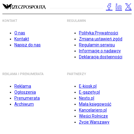
KONTAKT
REGULAMIN
O nas
Polityka Prywatności
Kontakt
Zmiana ustawień zgód
Napisz do nas
Regulamin serwisu
Informacje o nadawcy
Deklaracja dostępności
REKLAMA I PRENUMERATA
PARTNERZY
Reklama
E-kiosk.pl
Ogłoszenia
E-gazety.pl
Prenumerata
Nexto.pl
Archiwum
Mała księgowość
Kancelarierp.pl
Wieści Rolnicze
Życie Warszawy