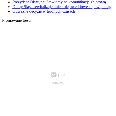
Prezydent Olsztyna: Stawiamy na komunikację zbiorową
Dolny Śląsk rewitalizuje linie kolejowe i inwestuje w pociągi
Odważne decyzje w trudnych czasach
Promowane treści