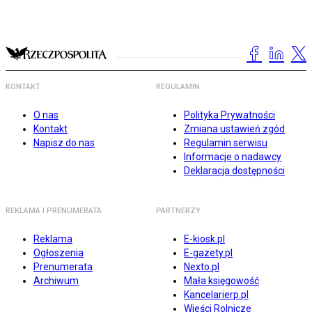
KONTAKT
REGULAMIN
O nas
Polityka Prywatności
Kontakt
Zmiana ustawień zgód
Napisz do nas
Regulamin serwisu
Informacje o nadawcy
Deklaracja dostępności
REKLAMA I PRENUMERATA
PARTNERZY
Reklama
E-kiosk.pl
Ogłoszenia
E-gazety.pl
Prenumerata
Nexto.pl
Archiwum
Mała księgowość
Kancelarierp.pl
Wieści Rolnicze