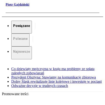
Piotr Gajdziński
Powiązane
Polecane
Najnowsze
Co dziewiąty mężczyzna w kraju ma problemy ze spłatą
zaległych zobowiązań
Prezydent Olsztyna: Stawiamy na komunikację zbiorową
Dolny Śląsk rewitalizuje linie kolejowe i inwestuje w pociągi
Odważne decyzje w trudnych czasach
Promowane treści