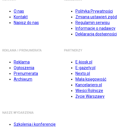
O nas
Polityka Prywatności
Kontakt
Zmiana ustawień zgód
Napisz do nas
Regulamin serwisu
Informacje o nadawcy
Deklaracja dostępności
REKLAMA I PRENUMERATA
PARTNERZY
Reklama
E-kiosk.pl
Ogłoszenia
E-gazety.pl
Prenumerata
Nexto.pl
Archiwum
Mała księgowość
Kancelarierp.pl
Wieści Rolnicze
Życie Warszawy
NASZE WYDARZENIA
Szkolenia i konferencje