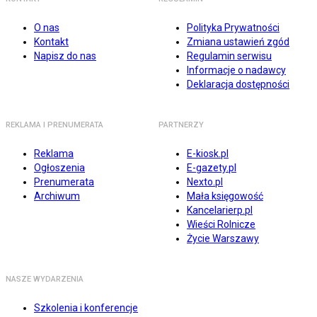
O nas
Polityka Prywatności
Kontakt
Zmiana ustawień zgód
Napisz do nas
Regulamin serwisu
Informacje o nadawcy
Deklaracja dostępności
REKLAMA I PRENUMERATA
PARTNERZY
Reklama
E-kiosk.pl
Ogłoszenia
E-gazety.pl
Prenumerata
Nexto.pl
Archiwum
Mała księgowość
Kancelarierp.pl
Wieści Rolnicze
Życie Warszawy
NASZE WYDARZENIA
Szkolenia i konferencje