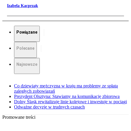
Izabela Kacprzak
Powiązane
Polecane
Najnowsze
Co dziewiąty mężczyzna w kraju ma problemy ze spłatą
zaległych zobowiązań
Prezydent Olsztyna: Stawiamy na komunikację zbiorową
Dolny Śląsk rewitalizuje linie kolejowe i inwestuje w pociągi
Odważne decyzje w trudnych czasach
Promowane treści