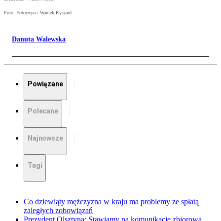
Foto: Fotorzepa / Waniek Ryszard
Danuta Walewska
Powiązane
Polecane
Najnowsze
Tagi
Co dziewiąty mężczyzna w kraju ma problemy ze spłatą
zaległych zobowiązań
Prezydent Olsztyna: Stawiamy na komunikację zbiorową