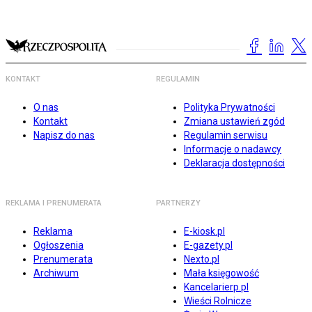
KONTAKT
REGULAMIN
O nas
Polityka Prywatności
Kontakt
Zmiana ustawień zgód
Napisz do nas
Regulamin serwisu
Informacje o nadawcy
Deklaracja dostępności
REKLAMA I PRENUMERATA
PARTNERZY
Reklama
E-kiosk.pl
Ogłoszenia
E-gazety.pl
Prenumerata
Nexto.pl
Archiwum
Mała księgowość
Kancelarierp.pl
Wieści Rolnicze