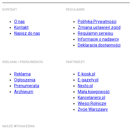
KONTAKT
REGULAMIN
O nas
Polityka Prywatności
Kontakt
Zmiana ustawień zgód
Napisz do nas
Regulamin serwisu
Informacje o nadawcy
Deklaracja dostępności
REKLAMA I PRENUMERATA
PARTNERZY
Reklama
E-kiosk.pl
Ogłoszenia
E-gazety.pl
Prenumerata
Nexto.pl
Archiwum
Mała księgowość
Kancelarierp.pl
Wieści Rolnicze
Życie Warszawy
NASZE WYDARZENIA