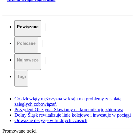
Powiązane
Polecane
Najnowsze
Tagi
Co dziewiąty mężczyzna w kraju ma problemy ze spłatą
zaległych zobowiązań
Prezydent Olsztyna: Stawiamy na komunikację zbiorową
Dolny Śląsk rewitalizuje linie kolejowe i inwestuje w pociągi
Odważne decyzje w trudnych czasach
Promowane treści