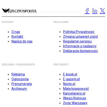
KONTAKT
REGULAMIN
O nas
Polityka Prywatności
Kontakt
Zmiana ustawień zgód
Napisz do nas
Regulamin serwisu
Informacje o nadawcy
Deklaracja dostępności
REKLAMA I PRENUMERATA
PARTNERZY
Reklama
E-kiosk.pl
Ogłoszenia
E-gazety.pl
Prenumerata
Nexto.pl
Archiwum
Mała księgowość
Kancelarierp.pl
Wieści Rolnicze
Życie Warszawy