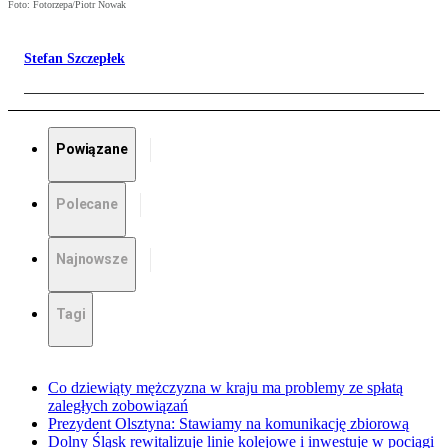
Foto: Fotorzepa/Piotr Nowak
Stefan Szczepłek
Powiązane
Polecane
Najnowsze
Tagi
Co dziewiąty mężczyzna w kraju ma problemy ze spłatą
zaległych zobowiązań
Prezydent Olsztyna: Stawiamy na komunikację zbiorową
Dolny Śląsk rewitalizuje linie kolejowe i inwestuje w pociągi