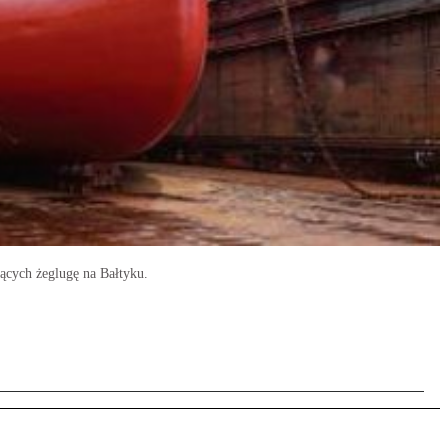
jących żeglugę na Bałtyku.