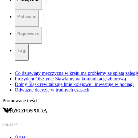
Polecane
Najnowsze
Tagi
Co dziewiąty mężczyzna w kraju ma problemy ze spłatą zaleg
Prezydent Olsztyna: Stawiamy na komunikację zbiorową
Dolny Śląsk rewitalizuje linie kolejowe i inwestuje w pociągi
Odważne decyzje w trudnych czasach
Promowane treści
KONTAKT
O nas