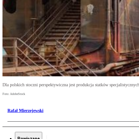
Dla polskich stoczni perspektywiczna jest produkcja statków specjalistycznyc
Foto: AdobeStock
Rafał Mierzejewski
Powiązane