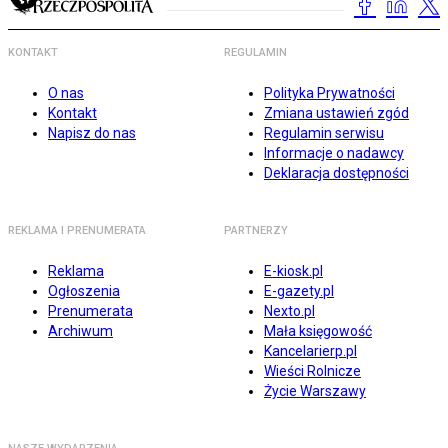
KONTAKT
REGULAMIN
O nas
Polityka Prywatności
Kontakt
Zmiana ustawień zgód
Napisz do nas
Regulamin serwisu
Informacje o nadawcy
Deklaracja dostępności
REKLAMA I PRENUMERATA
PARTNERZY
Reklama
E-kiosk.pl
Ogłoszenia
E-gazety.pl
Prenumerata
Nexto.pl
Archiwum
Mała księgowość
Kancelarierp.pl
Wieści Rolnicze
Życie Warszawy