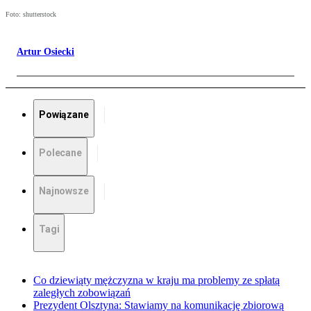
Foto: shutterstock
Artur Osiecki
Powiązane
Polecane
Najnowsze
Tagi
Co dziewiąty mężczyzna w kraju ma problemy ze spłatą
zaległych zobowiązań
Prezydent Olsztyna: Stawiamy na komunikację zbiorową