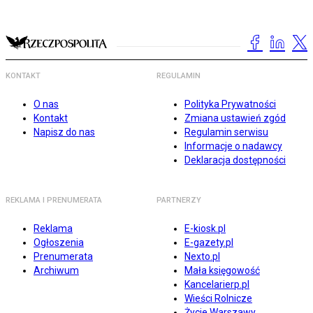
KONTAKT
REGULAMIN
O nas
Polityka Prywatności
Kontakt
Zmiana ustawień zgód
Napisz do nas
Regulamin serwisu
Informacje o nadawcy
Deklaracja dostępności
REKLAMA I PRENUMERATA
PARTNERZY
Reklama
E-kiosk.pl
Ogłoszenia
E-gazety.pl
Prenumerata
Nexto.pl
Archiwum
Mała księgowość
Kancelarierp.pl
Wieści Rolnicze
Życie Warszawy