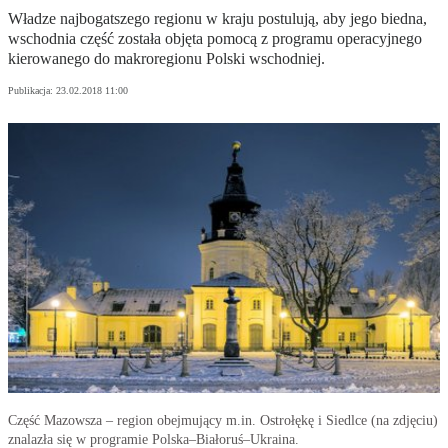
Władze najbogatszego regionu w kraju postulują, aby jego biedna,
wschodnia część została objęta pomocą z programu operacyjnego
kierowanego do makroregionu Polski wschodniej.
Publikacja:
23.02.2018 11:00
Część Mazowsza – region obejmujący m.in. Ostrołękę i Siedlce (na zdjęciu)
znalazła się w programie Polska–Białoruś–Ukraina.