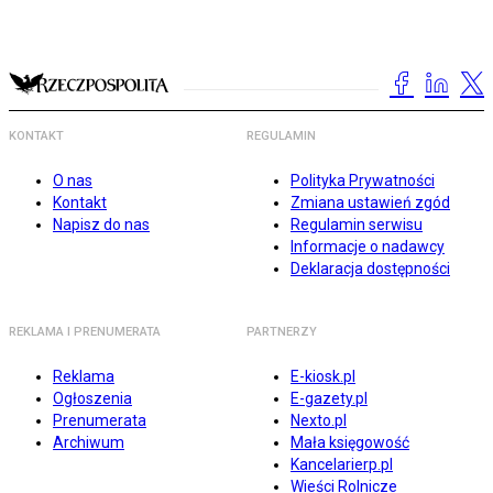
KONTAKT
REGULAMIN
O nas
Polityka Prywatności
Kontakt
Zmiana ustawień zgód
Napisz do nas
Regulamin serwisu
Informacje o nadawcy
Deklaracja dostępności
REKLAMA I PRENUMERATA
PARTNERZY
Reklama
E-kiosk.pl
Ogłoszenia
E-gazety.pl
Prenumerata
Nexto.pl
Archiwum
Mała księgowość
Kancelarierp.pl
Wieści Rolnicze