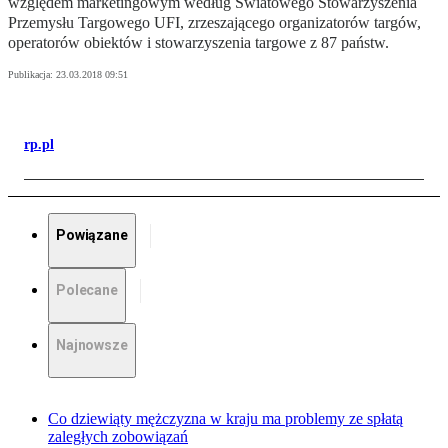
względem marketingowym według Światowego Stowarzyszenia
Przemysłu Targowego UFI, zrzeszającego organizatorów targów,
operatorów obiektów i stowarzyszenia targowe z 87 państw.
Publikacja:
23.03.2018 09:51
rp.pl
Powiązane
Polecane
Najnowsze
Co dziewiąty mężczyzna w kraju ma problemy ze spłatą
zaległych zobowiązań