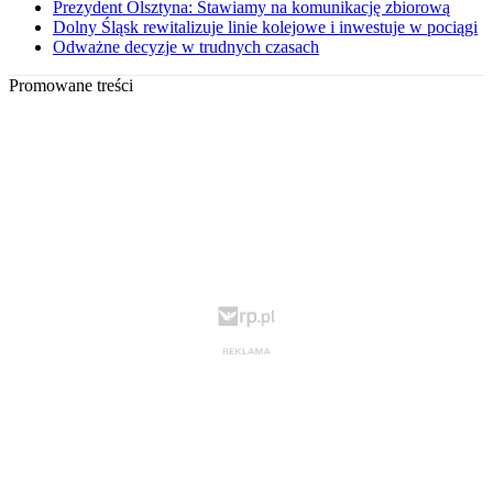
Prezydent Olsztyna: Stawiamy na komunikację zbiorową
Dolny Śląsk rewitalizuje linie kolejowe i inwestuje w pociągi
Odważne decyzje w trudnych czasach
Promowane treści