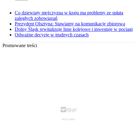
Co dziewiąty mężczyzna w kraju ma problemy ze spłatą
zaległych zobowiązań
Prezydent Olsztyna: Stawiamy na komunikację zbiorową
Dolny Śląsk rewitalizuje linie kolejowe i inwestuje w pociągi
Odważne decyzje w trudnych czasach
Promowane treści