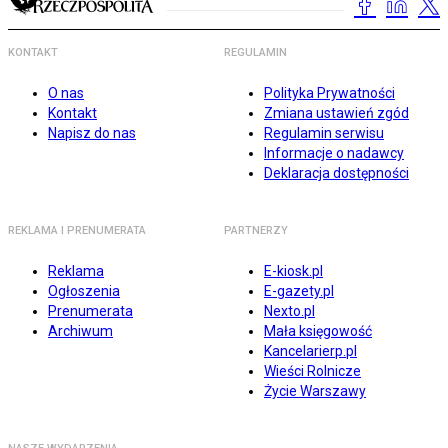
KONTAKT
REGULAMIN
O nas
Polityka Prywatności
Kontakt
Zmiana ustawień zgód
Napisz do nas
Regulamin serwisu
Informacje o nadawcy
Deklaracja dostępności
REKLAMA I PRENUMERATA
PARTNERZY
Reklama
E-kiosk.pl
Ogłoszenia
E-gazety.pl
Prenumerata
Nexto.pl
Archiwum
Mała księgowość
Kancelarierp.pl
Wieści Rolnicze
Życie Warszawy