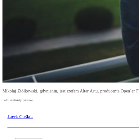
Mikołaj Ziółkowski, gdynianin, jest szefem Alter Artu, producenta Open’er 
Foto: materiały prasowe
Jacek Cieślak