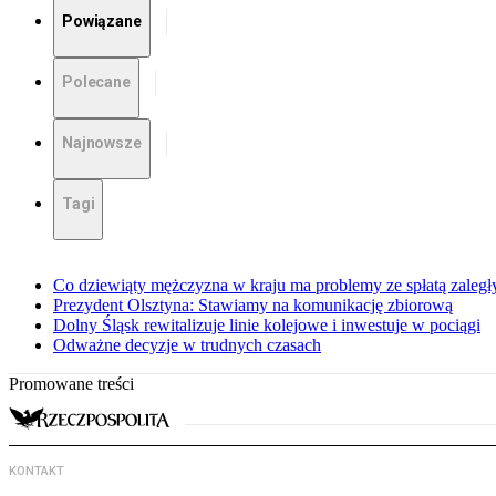
Powiązane
Polecane
Najnowsze
Tagi
Co dziewiąty mężczyzna w kraju ma problemy ze spłatą zaleg
Prezydent Olsztyna: Stawiamy na komunikację zbiorową
Dolny Śląsk rewitalizuje linie kolejowe i inwestuje w pociągi
Odważne decyzje w trudnych czasach
Promowane treści
KONTAKT