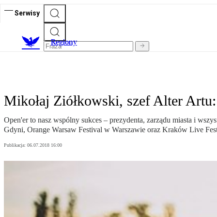
Serwisy
R
egiony
Mikołaj Ziółkowski, szef Alter Artu
Open'er to nasz wspólny sukces – prezydenta, zarządu miasta i wszys
Gdyni, Orange Warsaw Festival w Warszawie oraz Kraków Live Fest
Publikacja:
06.07.2018 16:00