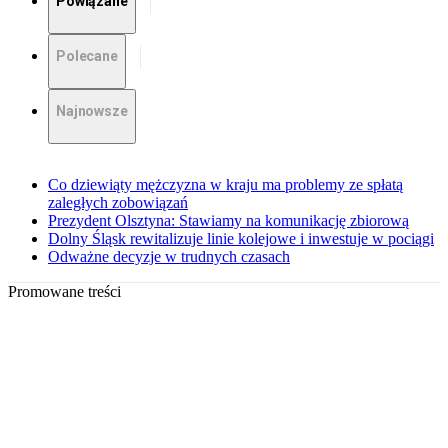
Powiązane
Polecane
Najnowsze
Co dziewiąty mężczyzna w kraju ma problemy ze spłatą
zaległych zobowiązań
Prezydent Olsztyna: Stawiamy na komunikację zbiorową
Dolny Śląsk rewitalizuje linie kolejowe i inwestuje w pociągi
Odważne decyzje w trudnych czasach
Promowane treści