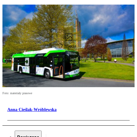
2 zdjęcia
Zobacz
Foto: materiały prasowe
Anna Cieślak-Wróblewska