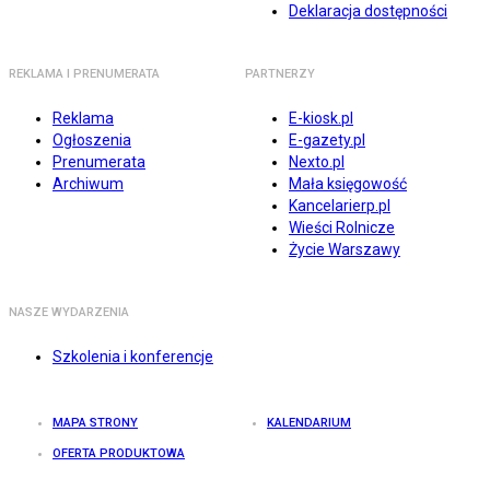
Deklaracja dostępności
REKLAMA I PRENUMERATA
PARTNERZY
Reklama
E-kiosk.pl
Ogłoszenia
E-gazety.pl
Prenumerata
Nexto.pl
Archiwum
Mała księgowość
Kancelarierp.pl
Wieści Rolnicze
Życie Warszawy
NASZE WYDARZENIA
Szkolenia i konferencje
MAPA STRONY
KALENDARIUM
OFERTA PRODUKTOWA