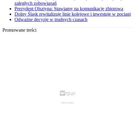
zaległych zobowiązań
Prezydent Olsztyna: Stawiamy na komunikację zbiorową
Dolny Śląsk rewitalizuje linie kolejowe i inwestuje w pociągi
Odważne decyzje w trudnych czasach
Promowane treści