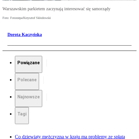
Warszawskim parkietem zaczynają interesować się samorządy
Foto: Fotorzepa/Krzysztof Skłodowski
Dorota Kaczyńska
Powiązane
Polecane
Najnowsze
Tagi
Co dziewiąty mężczyzna w kraju ma problemy ze spłatą