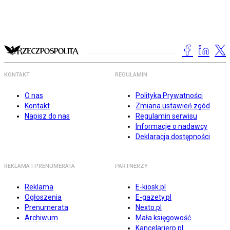
KONTAKT
REGULAMIN
O nas
Polityka Prywatności
Kontakt
Zmiana ustawień zgód
Napisz do nas
Regulamin serwisu
Informacje o nadawcy
Deklaracja dostępności
REKLAMA I PRENUMERATA
PARTNERZY
Reklama
E-kiosk.pl
Ogłoszenia
E-gazety.pl
Prenumerata
Nexto.pl
Archiwum
Mała księgowość
Kancelarierp.pl