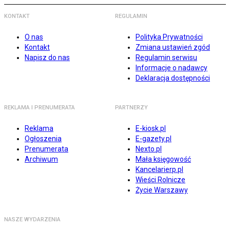
KONTAKT
REGULAMIN
O nas
Polityka Prywatności
Kontakt
Zmiana ustawień zgód
Napisz do nas
Regulamin serwisu
Informacje o nadawcy
Deklaracja dostępności
REKLAMA I PRENUMERATA
PARTNERZY
Reklama
E-kiosk.pl
Ogłoszenia
E-gazety.pl
Prenumerata
Nexto.pl
Archiwum
Mała księgowość
Kancelarierp.pl
Wieści Rolnicze
Życie Warszawy
NASZE WYDARZENIA