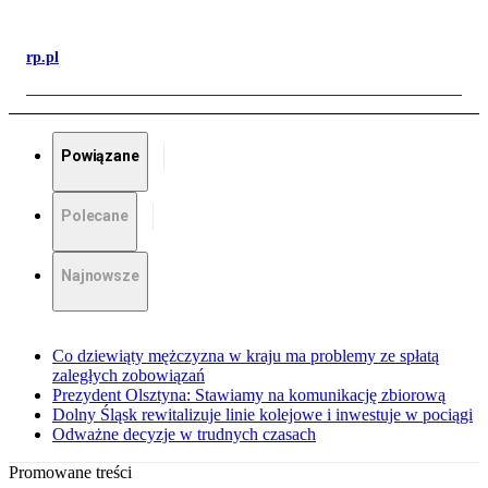
rp.pl
Powiązane
Polecane
Najnowsze
Co dziewiąty mężczyzna w kraju ma problemy ze spłatą
zaległych zobowiązań
Prezydent Olsztyna: Stawiamy na komunikację zbiorową
Dolny Śląsk rewitalizuje linie kolejowe i inwestuje w pociągi
Odważne decyzje w trudnych czasach
Promowane treści