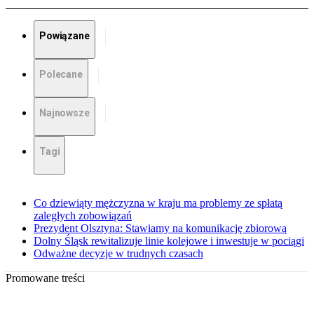
Powiązane
Polecane
Najnowsze
Tagi
Co dziewiąty mężczyzna w kraju ma problemy ze spłatą
zaległych zobowiązań
Prezydent Olsztyna: Stawiamy na komunikację zbiorową
Dolny Śląsk rewitalizuje linie kolejowe i inwestuje w pociągi
Odważne decyzje w trudnych czasach
Promowane treści