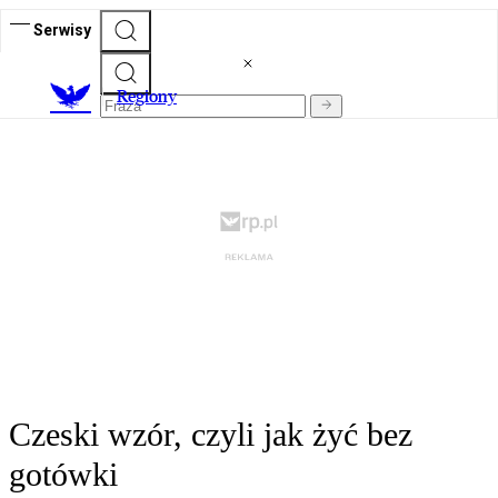
Serwisy
R
egiony
Czeski wzór, czyli jak żyć bez
gotówki