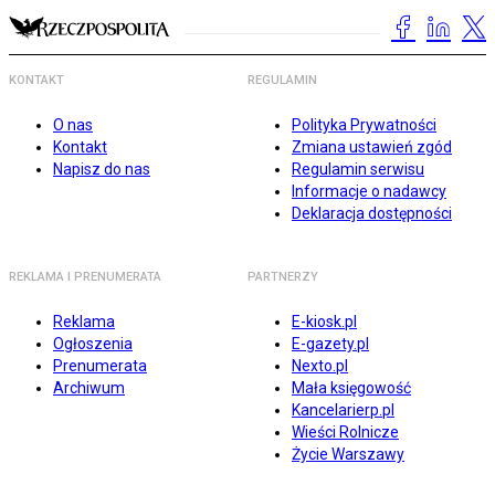
KONTAKT
REGULAMIN
O nas
Polityka Prywatności
Kontakt
Zmiana ustawień zgód
Napisz do nas
Regulamin serwisu
Informacje o nadawcy
Deklaracja dostępności
REKLAMA I PRENUMERATA
PARTNERZY
Reklama
E-kiosk.pl
Ogłoszenia
E-gazety.pl
Prenumerata
Nexto.pl
Archiwum
Mała księgowość
Kancelarierp.pl
Wieści Rolnicze
Życie Warszawy