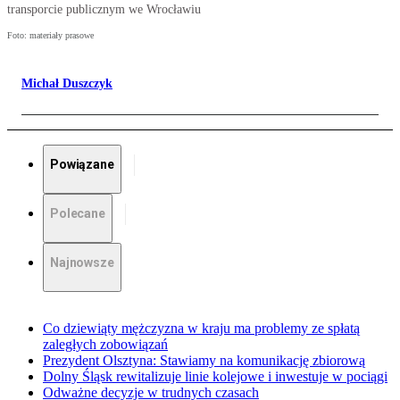
transporcie publicznym we Wrocławiu
Foto: materiały prasowe
Michał Duszczyk
Powiązane
Polecane
Najnowsze
Co dziewiąty mężczyzna w kraju ma problemy ze spłatą
zaległych zobowiązań
Prezydent Olsztyna: Stawiamy na komunikację zbiorową
Dolny Śląsk rewitalizuje linie kolejowe i inwestuje w pociągi
Odważne decyzje w trudnych czasach