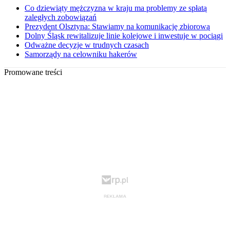
Co dziewiąty mężczyzna w kraju ma problemy ze spłatą
zaległych zobowiązań
Prezydent Olsztyna: Stawiamy na komunikację zbiorową
Dolny Śląsk rewitalizuje linie kolejowe i inwestuje w pociągi
Odważne decyzje w trudnych czasach
Samorządy na celowniku hakerów
Promowane treści