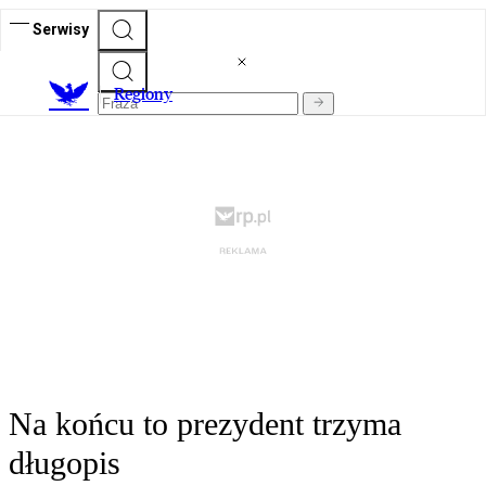
Serwisy
R
egiony
Na końcu to prezydent trzyma
długopis