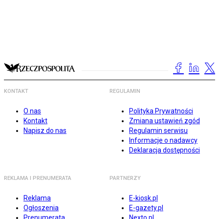
KONTAKT
REGULAMIN
O nas
Polityka Prywatności
Kontakt
Zmiana ustawień zgód
Napisz do nas
Regulamin serwisu
Informacje o nadawcy
Deklaracja dostępności
REKLAMA I PRENUMERATA
PARTNERZY
Reklama
E-kiosk.pl
Ogłoszenia
E-gazety.pl
Prenumerata
Nexto.pl