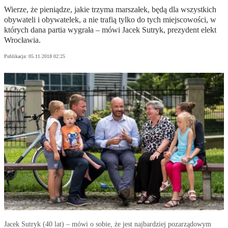
Wierze, że pieniądze, jakie trzyma marszałek, będą dla wszystkich
obywateli i obywatelek, a nie trafią tylko do tych miejscowości, w
których dana partia wygrała – mówi Jacek Sutryk, prezydent elekt
Wrocławia.
Publikacja:
05.11.2018 02:25
Jacek Sutryk (40 lat) – mówi o sobie, że jest najbardziej pozarządowym