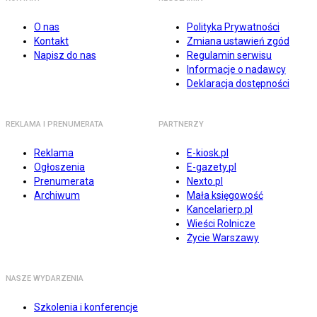
O nas
Polityka Prywatności
Kontakt
Zmiana ustawień zgód
Napisz do nas
Regulamin serwisu
Informacje o nadawcy
Deklaracja dostępności
REKLAMA I PRENUMERATA
PARTNERZY
Reklama
E-kiosk.pl
Ogłoszenia
E-gazety.pl
Prenumerata
Nexto.pl
Archiwum
Mała księgowość
Kancelarierp.pl
Wieści Rolnicze
Życie Warszawy
NASZE WYDARZENIA
Szkolenia i konferencje