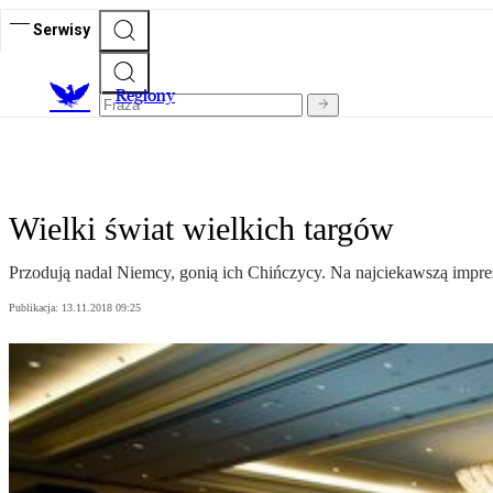
Serwisy
R
egiony
Wielki świat wielkich targów
Przodują nadal Niemcy, gonią ich Chińczycy. Na najciekawszą imprez
Publikacja:
13.11.2018 09:25