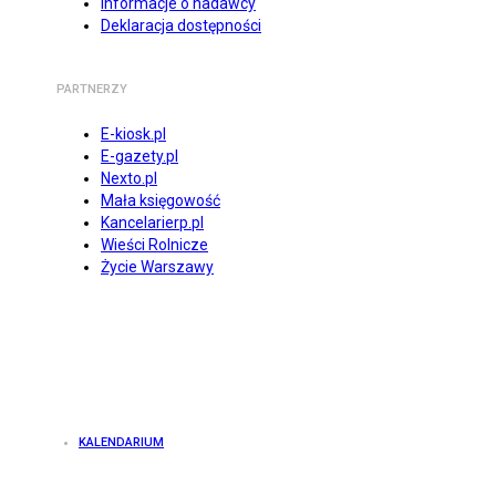
Informacje o nadawcy
Deklaracja dostępności
PARTNERZY
E-kiosk.pl
E-gazety.pl
Nexto.pl
Mała księgowość
Kancelarierp.pl
Wieści Rolnicze
Życie Warszawy
KALENDARIUM