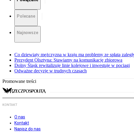
Polecane
Najnowsze
Co dziewiąty mężczyzna w kraju ma problemy ze spłatą zaleg
Prezydent Olsztyna: Stawiamy na komunikację zbiorową
Dolny Śląsk rewitalizuje linie kolejowe i inwestuje w pociągi
Odważne decyzje w trudnych czasach
Promowane treści
KONTAKT
O nas
Kontakt
Napisz do nas