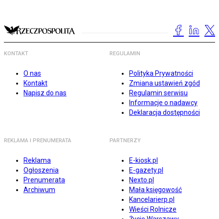
KONTAKT
REGULAMIN
O nas
Polityka Prywatności
Kontakt
Zmiana ustawień zgód
Napisz do nas
Regulamin serwisu
Informacje o nadawcy
Deklaracja dostępności
REKLAMA I PRENUMERATA
PARTNERZY
Reklama
E-kiosk.pl
Ogłoszenia
E-gazety.pl
Prenumerata
Nexto.pl
Archiwum
Mała księgowość
Kancelarierp.pl
Wieści Rolnicze