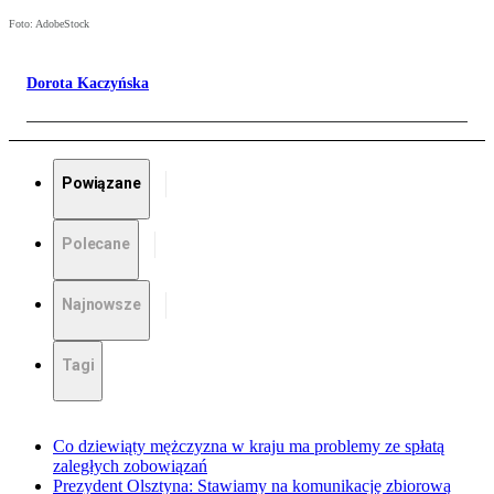
Foto: AdobeStock
Dorota Kaczyńska
Powiązane
Polecane
Najnowsze
Tagi
Co dziewiąty mężczyzna w kraju ma problemy ze spłatą
zaległych zobowiązań
Prezydent Olsztyna: Stawiamy na komunikację zbiorową