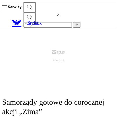
Serwisy
R
egiony
Samorządy gotowe do corocznej
akcji „Zima”