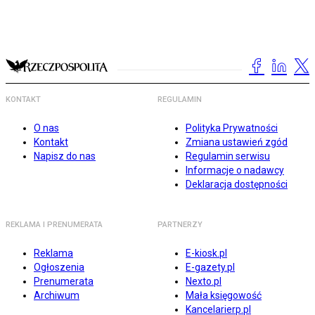
KONTAKT
REGULAMIN
O nas
Polityka Prywatności
Kontakt
Zmiana ustawień zgód
Napisz do nas
Regulamin serwisu
Informacje o nadawcy
Deklaracja dostępności
REKLAMA I PRENUMERATA
PARTNERZY
Reklama
E-kiosk.pl
Ogłoszenia
E-gazety.pl
Prenumerata
Nexto.pl
Archiwum
Mała księgowość
Kancelarierp.pl