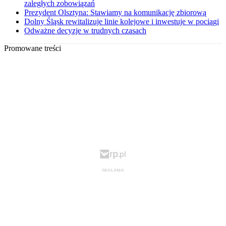
zaległych zobowiązań
Prezydent Olsztyna: Stawiamy na komunikację zbiorową
Dolny Śląsk rewitalizuje linie kolejowe i inwestuje w pociągi
Odważne decyzje w trudnych czasach
Promowane treści