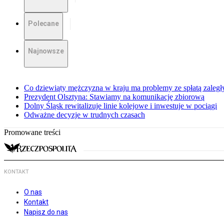
Polecane
Najnowsze
Co dziewiąty mężczyzna w kraju ma problemy ze spłatą zaleg
Prezydent Olsztyna: Stawiamy na komunikację zbiorową
Dolny Śląsk rewitalizuje linie kolejowe i inwestuje w pociągi
Odważne decyzje w trudnych czasach
Promowane treści
KONTAKT
O nas
Kontakt
Napisz do nas