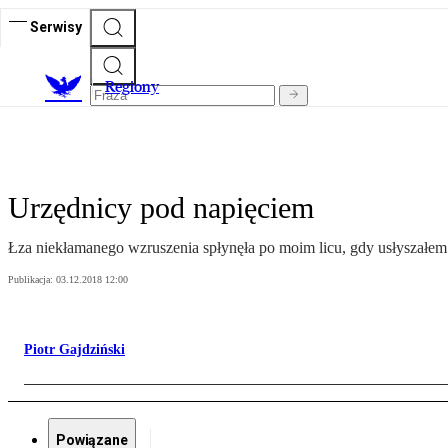
Serwisy
R
egiony
Urzędnicy pod napięciem
Łza niekłamanego wzruszenia spłynęła po moim licu, gdy usłyszałe
Publikacja:
03.12.2018 12:00
Piotr Gajdziński
Powiązane