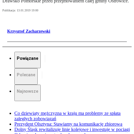
Drawsko Pomorskie przed przejmowaniem całej gminy Ostrowice.
Publikacja:
13.01.2019 19:00
Krzysztof Zacharzewski
Powiązane
Polecane
Najnowsze
Co dziewiąty mężczyzna w kraju ma problemy ze spłatą
zaległych zobowiązań
Prezydent Olsztyna: Stawiamy na komunikację zbiorową
Dolny Śląsk rewitalizuje linie kolejowe i inwestuje w pociągi