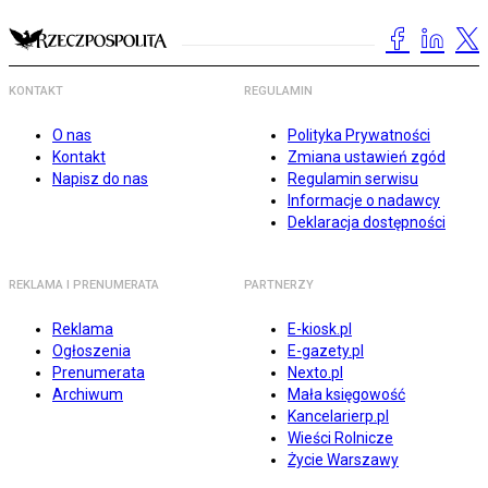
KONTAKT
REGULAMIN
O nas
Polityka Prywatności
Kontakt
Zmiana ustawień zgód
Napisz do nas
Regulamin serwisu
Informacje o nadawcy
Deklaracja dostępności
REKLAMA I PRENUMERATA
PARTNERZY
Reklama
E-kiosk.pl
Ogłoszenia
E-gazety.pl
Prenumerata
Nexto.pl
Archiwum
Mała księgowość
Kancelarierp.pl
Wieści Rolnicze
Życie Warszawy