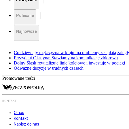
Polecane
Najnowsze
Co dziewiąty mężczyzna w kraju ma problemy ze spłatą zaleg
Prezydent Olsztyna: Stawiamy na komunikację zbiorową
Dolny Śląsk rewitalizuje linie kolejowe i inwestuje w pociągi
Odważne decyzje w trudnych czasach
Promowane treści
KONTAKT
O nas
Kontakt
Napisz do nas