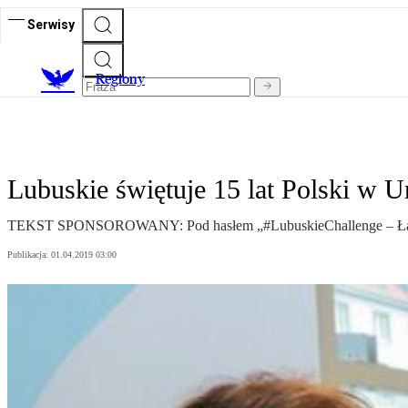
Serwisy
R
egiony
Lubuskie świętuje 15 lat Polski w U
TEKST SPONSOROWANY: Pod hasłem „#LubuskieChallenge – Łączy nas
Publikacja:
01.04.2019 03:00