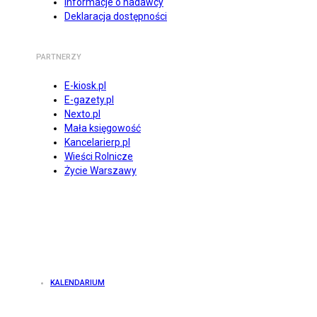
Informacje o nadawcy
Deklaracja dostępności
PARTNERZY
E-kiosk.pl
E-gazety.pl
Nexto.pl
Mała księgowość
Kancelarierp.pl
Wieści Rolnicze
Życie Warszawy
KALENDARIUM