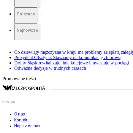
Polecane
Najnowsze
Co dziewiąty mężczyzna w kraju ma problemy ze spłatą zaleg
Prezydent Olsztyna: Stawiamy na komunikację zbiorową
Dolny Śląsk rewitalizuje linie kolejowe i inwestuje w pociągi
Odważne decyzje w trudnych czasach
Promowane treści
KONTAKT
O nas
Kontakt
Napisz do nas