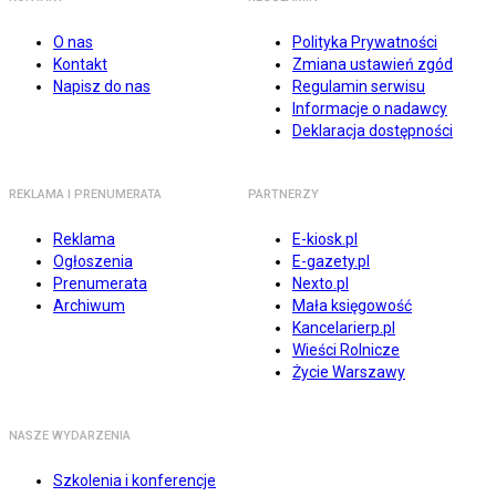
O nas
Polityka Prywatności
Kontakt
Zmiana ustawień zgód
Napisz do nas
Regulamin serwisu
Informacje o nadawcy
Deklaracja dostępności
REKLAMA I PRENUMERATA
PARTNERZY
Reklama
E-kiosk.pl
Ogłoszenia
E-gazety.pl
Prenumerata
Nexto.pl
Archiwum
Mała księgowość
Kancelarierp.pl
Wieści Rolnicze
Życie Warszawy
NASZE WYDARZENIA
Szkolenia i konferencje