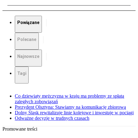
Powiązane
Polecane
Najnowsze
Tagi
Co dziewiąty mężczyzna w kraju ma problemy ze spłatą
zaległych zobowiązań
Prezydent Olsztyna: Stawiamy na komunikację zbiorową
Dolny Śląsk rewitalizuje linie kolejowe i inwestuje w pociągi
Odważne decyzje w trudnych czasach
Promowane treści