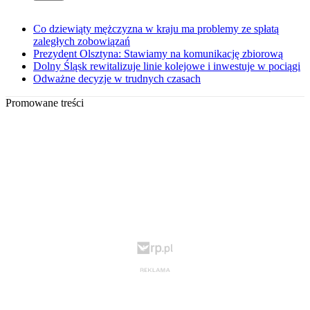
Co dziewiąty mężczyzna w kraju ma problemy ze spłatą
zaległych zobowiązań
Prezydent Olsztyna: Stawiamy na komunikację zbiorową
Dolny Śląsk rewitalizuje linie kolejowe i inwestuje w pociągi
Odważne decyzje w trudnych czasach
Promowane treści