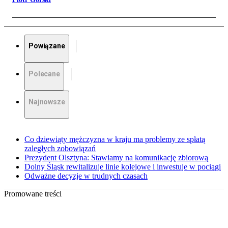
Powiązane
Polecane
Najnowsze
Co dziewiąty mężczyzna w kraju ma problemy ze spłatą
zaległych zobowiązań
Prezydent Olsztyna: Stawiamy na komunikację zbiorową
Dolny Śląsk rewitalizuje linie kolejowe i inwestuje w pociągi
Odważne decyzje w trudnych czasach
Promowane treści