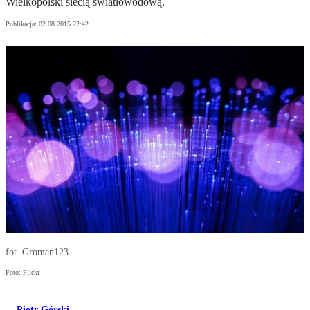
Wielkopolski siecią światłowodową.
Publikacja:
02.08.2015 22:42
fot. Groman123
Foto: Flickr
Piotr Górski