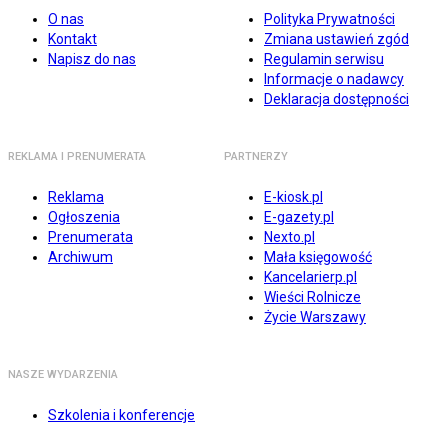
O nas
Polityka Prywatności
Kontakt
Zmiana ustawień zgód
Napisz do nas
Regulamin serwisu
Informacje o nadawcy
Deklaracja dostępności
REKLAMA I PRENUMERATA
PARTNERZY
Reklama
E-kiosk.pl
Ogłoszenia
E-gazety.pl
Prenumerata
Nexto.pl
Archiwum
Mała księgowość
Kancelarierp.pl
Wieści Rolnicze
Życie Warszawy
NASZE WYDARZENIA
Szkolenia i konferencje