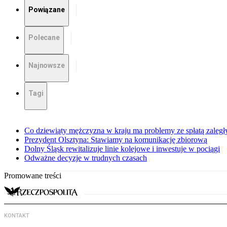
Powiązane
Polecane
Najnowsze
Tagi
Co dziewiąty mężczyzna w kraju ma problemy ze spłatą zaleg
Prezydent Olsztyna: Stawiamy na komunikację zbiorową
Dolny Śląsk rewitalizuje linie kolejowe i inwestuje w pociągi
Odważne decyzje w trudnych czasach
Promowane treści
KONTAKT