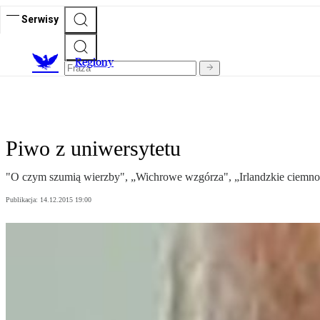
Serwisy
R
egiony
Piwo z uniwersytetu
"O czym szumią wierzby", „Wichrowe wzgórza", „Irlandzkie ciemności
Publikacja:
14.12.2015 19:00