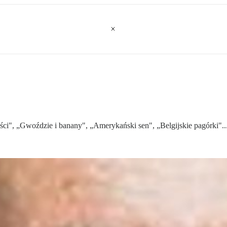
", „Gwoździe i banany", „Amerykański sen", „Belgijskie pagórki"... C