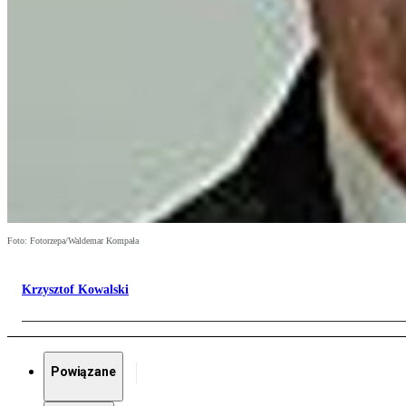
Foto: Fotorzepa/Waldemar Kompała
Krzysztof Kowalski
Powiązane