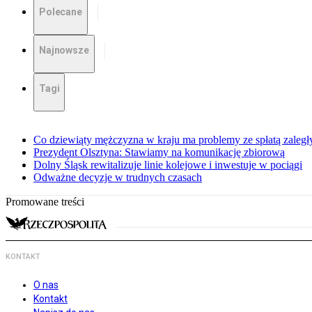
Polecane
Najnowsze
Tagi
Co dziewiąty mężczyzna w kraju ma problemy ze spłatą zaleg
Prezydent Olsztyna: Stawiamy na komunikację zbiorową
Dolny Śląsk rewitalizuje linie kolejowe i inwestuje w pociągi
Odważne decyzje w trudnych czasach
Promowane treści
KONTAKT
O nas
Kontakt