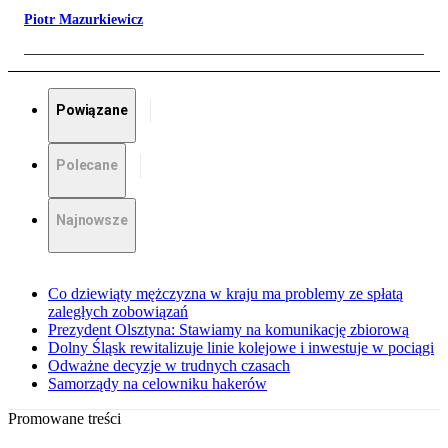
Piotr Mazurkiewicz
Powiązane
Polecane
Najnowsze
Co dziewiąty mężczyzna w kraju ma problemy ze spłatą
zaległych zobowiązań
Prezydent Olsztyna: Stawiamy na komunikację zbiorową
Dolny Śląsk rewitalizuje linie kolejowe i inwestuje w pociągi
Odważne decyzje w trudnych czasach
Samorządy na celowniku hakerów
Promowane treści