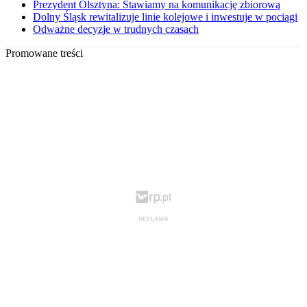
Prezydent Olsztyna: Stawiamy na komunikację zbiorową
Dolny Śląsk rewitalizuje linie kolejowe i inwestuje w pociągi
Odważne decyzje w trudnych czasach
Promowane treści