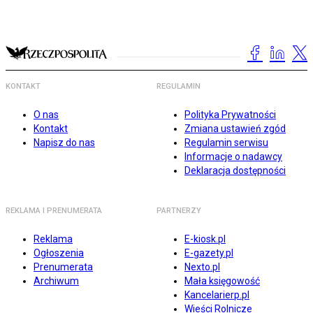
KONTAKT
REGULAMIN
O nas
Polityka Prywatności
Kontakt
Zmiana ustawień zgód
Napisz do nas
Regulamin serwisu
Informacje o nadawcy
Deklaracja dostępności
REKLAMA I PRENUMERATA
PARTNERZY
Reklama
E-kiosk.pl
Ogłoszenia
E-gazety.pl
Prenumerata
Nexto.pl
Archiwum
Mała księgowość
Kancelarierp.pl
Wieści Rolnicze