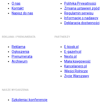
O nas
Polityka Prywatności
Kontakt
Zmiana ustawień zgód
Napisz do nas
Regulamin serwisu
Informacje o nadawcy
Deklaracja dostępności
REKLAMA I PRENUMERATA
PARTNERZY
Reklama
E-kiosk.pl
Ogłoszenia
E-gazety.pl
Prenumerata
Nexto.pl
Archiwum
Mała księgowość
Kancelarierp.pl
Wieści Rolnicze
Życie Warszawy
NASZE WYDARZENIA
Szkolenia i konferencje