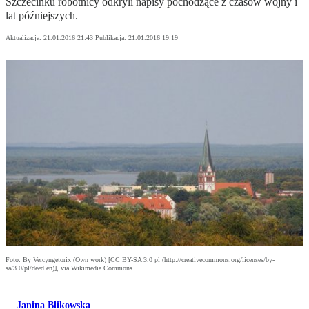
Szczecinku robotnicy odkryli napisy pochodzące z czasów wojny i
lat późniejszych.
Aktualizacja:
21.01.2016 21:43
Publikacja:
21.01.2016 19:19
Foto: By Vercyngetorix (Own work) [CC BY-SA 3.0 pl (http://creativecommons.org/licenses/by-
sa/3.0/pl/deed.en)], via Wikimedia Commons
Janina Blikowska