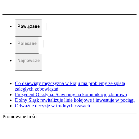
Powiązane
Polecane
Najnowsze
Co dziewiąty mężczyzna w kraju ma problemy ze spłatą
zaległych zobowiązań
Prezydent Olsztyna: Stawiamy na komunikację zbiorową
Dolny Śląsk rewitalizuje linie kolejowe i inwestuje w pociągi
Odważne decyzje w trudnych czasach
Promowane treści