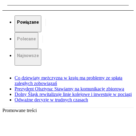
Powiązane
Polecane
Najnowsze
Co dziewiąty mężczyzna w kraju ma problemy ze spłatą
zaległych zobowiązań
Prezydent Olsztyna: Stawiamy na komunikację zbiorową
Dolny Śląsk rewitalizuje linie kolejowe i inwestuje w pociągi
Odważne decyzje w trudnych czasach
Promowane treści