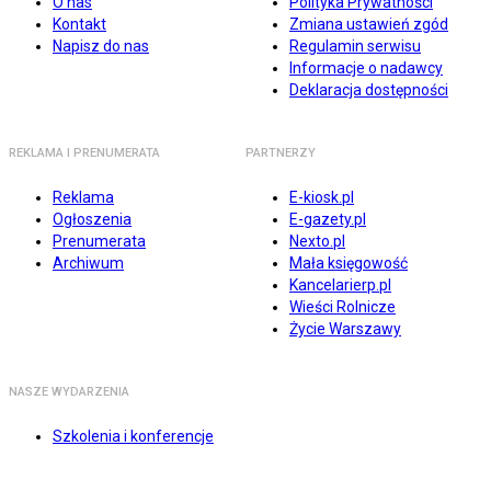
O nas
Polityka Prywatności
Kontakt
Zmiana ustawień zgód
Napisz do nas
Regulamin serwisu
Informacje o nadawcy
Deklaracja dostępności
REKLAMA I PRENUMERATA
PARTNERZY
Reklama
E-kiosk.pl
Ogłoszenia
E-gazety.pl
Prenumerata
Nexto.pl
Archiwum
Mała księgowość
Kancelarierp.pl
Wieści Rolnicze
Życie Warszawy
NASZE WYDARZENIA
Szkolenia i konferencje