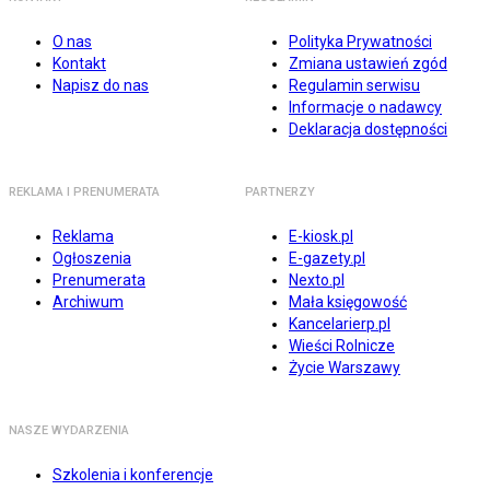
O nas
Polityka Prywatności
Kontakt
Zmiana ustawień zgód
Napisz do nas
Regulamin serwisu
Informacje o nadawcy
Deklaracja dostępności
REKLAMA I PRENUMERATA
PARTNERZY
Reklama
E-kiosk.pl
Ogłoszenia
E-gazety.pl
Prenumerata
Nexto.pl
Archiwum
Mała księgowość
Kancelarierp.pl
Wieści Rolnicze
Życie Warszawy
NASZE WYDARZENIA
Szkolenia i konferencje