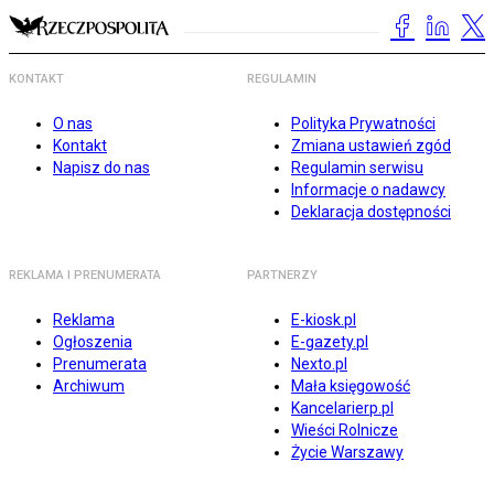
KONTAKT
REGULAMIN
O nas
Polityka Prywatności
Kontakt
Zmiana ustawień zgód
Napisz do nas
Regulamin serwisu
Informacje o nadawcy
Deklaracja dostępności
REKLAMA I PRENUMERATA
PARTNERZY
Reklama
E-kiosk.pl
Ogłoszenia
E-gazety.pl
Prenumerata
Nexto.pl
Archiwum
Mała księgowość
Kancelarierp.pl
Wieści Rolnicze
Życie Warszawy