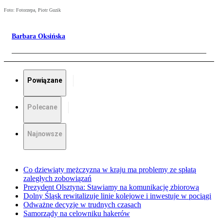
Foto: Fotorzepa, Piotr Guzik
Barbara Oksińska
Powiązane
Polecane
Najnowsze
Co dziewiąty mężczyzna w kraju ma problemy ze spłatą
zaległych zobowiązań
Prezydent Olsztyna: Stawiamy na komunikację zbiorową
Dolny Śląsk rewitalizuje linie kolejowe i inwestuje w pociągi
Odważne decyzje w trudnych czasach
Samorządy na celowniku hakerów