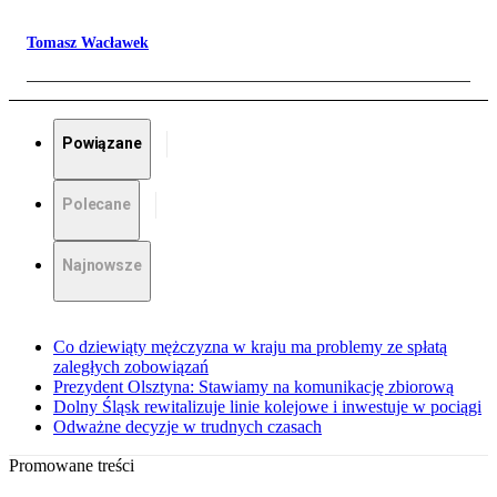
Tomasz Wacławek
Powiązane
Polecane
Najnowsze
Co dziewiąty mężczyzna w kraju ma problemy ze spłatą
zaległych zobowiązań
Prezydent Olsztyna: Stawiamy na komunikację zbiorową
Dolny Śląsk rewitalizuje linie kolejowe i inwestuje w pociągi
Odważne decyzje w trudnych czasach
Promowane treści