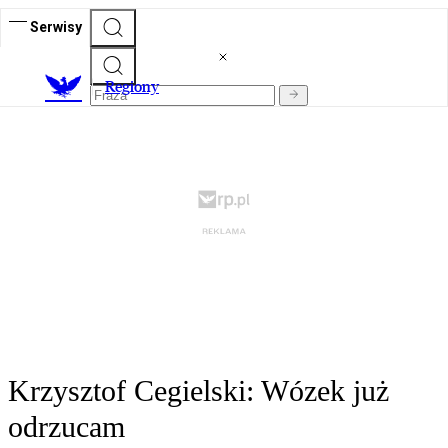
Serwisy
R
egiony
Krzysztof Cegielski: Wózek już
odrzucam