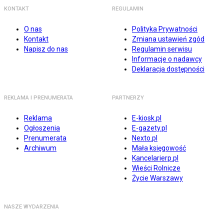
KONTAKT
REGULAMIN
O nas
Polityka Prywatności
Kontakt
Zmiana ustawień zgód
Napisz do nas
Regulamin serwisu
Informacje o nadawcy
Deklaracja dostępności
REKLAMA I PRENUMERATA
PARTNERZY
Reklama
E-kiosk.pl
Ogłoszenia
E-gazety.pl
Prenumerata
Nexto.pl
Archiwum
Mała księgowość
Kancelarierp.pl
Wieści Rolnicze
Życie Warszawy
NASZE WYDARZENIA