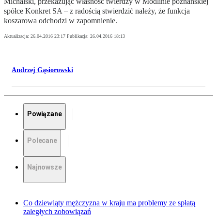
Michalski, przekazując własność twierdzy w Modlinie poznańskiej
spółce Konkret SA – z radością stwierdzić należy, że funkcja
koszarowa odchodzi w zapomnienie.
Aktualizacja:
26.04.2016 23:17
Publikacja:
26.04.2016 18:13
Andrzej Gąsiorowski
Powiązane
Polecane
Najnowsze
Co dziewiąty mężczyzna w kraju ma problemy ze spłatą
zaległych zobowiązań