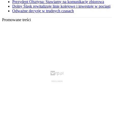
Prezydent Olsztyna: Stawiamy na komunikację zbiorową
Dolny Śląsk rewitalizuje linie kolejowe i inwestuje w pociągi
Odważne decyzje w trudnych czasach
Promowane treści