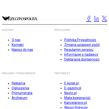
KONTAKT
REGULAMIN
O nas
Polityka Prywatności
Kontakt
Zmiana ustawień zgód
Napisz do nas
Regulamin serwisu
Informacje o nadawcy
Deklaracja dostępności
REKLAMA I PRENUMERATA
PARTNERZY
Reklama
E-kiosk.pl
Ogłoszenia
E-gazety.pl
Prenumerata
Nexto.pl
Archiwum
Mała księgowość
Kancelarierp.pl
Wieści Rolnicze