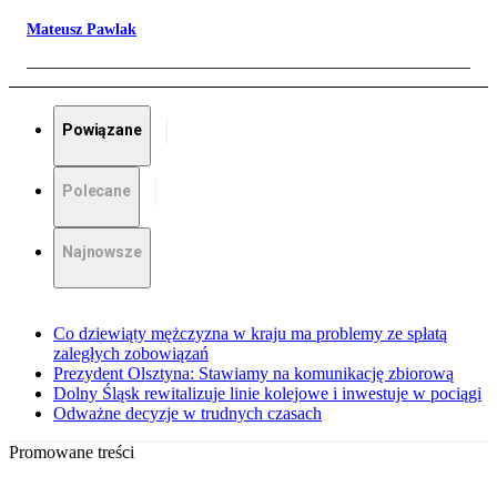
Mateusz Pawlak
Powiązane
Polecane
Najnowsze
Co dziewiąty mężczyzna w kraju ma problemy ze spłatą
zaległych zobowiązań
Prezydent Olsztyna: Stawiamy na komunikację zbiorową
Dolny Śląsk rewitalizuje linie kolejowe i inwestuje w pociągi
Odważne decyzje w trudnych czasach
Promowane treści